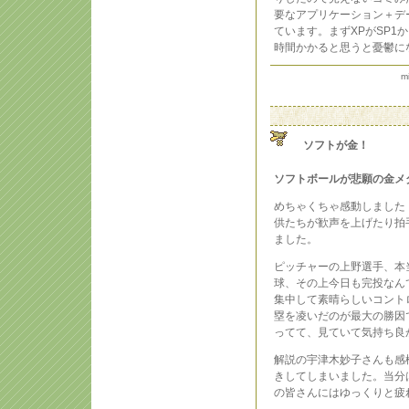
要なアプリケーション＋デ
ています。まずXPがSP1
時間かかると思うと憂鬱に
m
ソフトが金！
ソフトボールが悲願の金メ
めちゃくちゃ感動しました
供たちが歓声を上げたり拍
ました。
ピッチャーの上野選手、本当
球、その上今日も完投なん
集中して素晴らしいコント
塁を凌いだのが最大の勝因
ってて、見ていて気持ち良
解説の宇津木妙子さんも感
きしてしまいました。当分
の皆さんにはゆっくりと疲