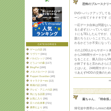
恐怖のブルースクリ
DVDへバックアップして
ーンが出てドキドキです（
一応データ自体は問題ない
ると必ずといっていいほど
トにもTELしたんですが
題だろうということでした
わるかどうか不安になって
CATEGORIES
ゲームの話
[3]
その上DELLからサポー
リヴリー
[341]
から24時間サポートから平
バルビレッジ
[304]
なることと、購入日から5年
どうぶつの森
[117]
が終了すると言われさらに
BlogPet
[160]
とはいえ、24時間サポー
メロメロパーク
[111]
りあえずHDDの交換のた
Puppet Guardian
[40]
m
キャラクターetc
[12]
映画の話
[103]
テレビ・アニメの話
[80]
気になる話題
[231]
お気に入り
[36]
薫ちゃん、「特命係
日々の出来事
[721]
携帯だより
[65]
帰宅途中携帯からmixiの