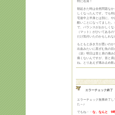
特に右肩！
朝起きた時は全然問題なか
しくなったんです。でも特
宅途中上半身とは別に、や
酷いことになってました。
で、バランスがおかしくな
（マット）がひいてあるの
だけ気付いたのかもしれな
もともと歩き方が悪いのか
出血みたいに黒ずむ魚の目
（涙）明日は首と肩の痛み
痛くないんですが、首と肩
ね。とりあえず痛み止め飲
エラーチェック終了
エラーチェック無事終了し
た～♪
でもね・・
な、なんと 9