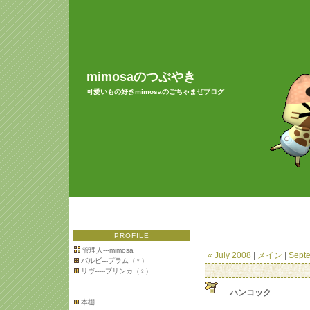
mimosaのつぶやき
可愛いもの好きmimosaのごちゃまぜブログ
PROFILE
管理人---mimosa
« July 2008
|
メイン
|
Sept
バルビ---プラム（♀）
リヴ-----プリンカ（♀）
ハンコック
本棚