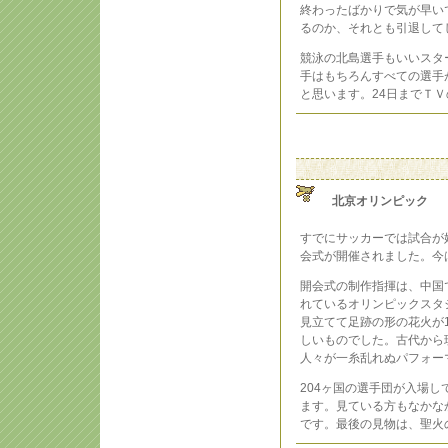
終わったばかりで気が早い
るのか、それとも引退して
競泳の北島選手もいいスタ
手はもちろんすべての選手
と思います。24日までＴ
北京オリンピック
すでにサッカーでは試合が
会式が開催されました。今
開会式の制作指揮は、中国
れているオリンピックスタ
見立てて足跡の形の花火が
しいものでした。古代から
人々が一糸乱れぬパフォー
204ヶ国の選手団が入場
ます。見ている方もなかな
です。最後の見物は、聖火