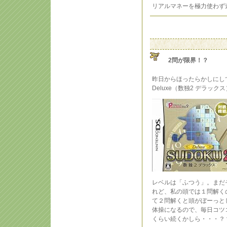
リアルマネーを極力使わず
2問が限界！？
昨日からほったらかしにして
Deluxe（数独2 デラッ
レベルは「ふつう」。まだ
れど、私の頭では１問解く
て２問解くと頭がぼーっと
体操になるので、毎日コツ
くらい続くかしら・・・？