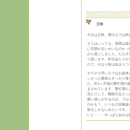
立秋
今日は立秋、暦の上では秋
そうはいっても、昼間は猛
に空調が古いせいなのか（
がら過ごしました。ただ夕
て思います。昨日あたりか
ので、やはり秋は始まりつ
そろそろ早い人ではお盆休
しかった職場もすっかり落
た。約1ヶ月強の繁忙期の
まされています。繁忙期だ
見たりして、睡眠不足だっ
痛い感じがするのは、ブル
のかも？。いつもの頭痛薬
寝るしかないみたいです。
いと・・・やっぱりあれは