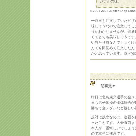
ジナルの味。
© 2001-2008 Jupiter Shop Channel
一昨日も注文していたピザ
味しそうなので注文してし
うかわかりませんが、普通
くてとても美味しそうです
い当たり前なんでしょうけ
んで今回初めて注文したん
かと思っています。食べ物
悲喜交々
昨日は北島康介選手の金メ
日も男子体操の団体総合が
勝ちで金メダルなど嬉しい
反対に残念なのは、連覇を
ったことです。大会直前ま
本人が一番悔しいでしょう
ので本当に残念です。