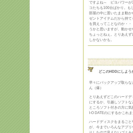
ですよね～ ピヨパワーが
コたちも100台ばかり。
部屋の中に置いたまま動か
ゼントアイテムだから持て
を買えってことなのか・・
うかと思いますが、動かせ
ちょっとねぇ。とりあえず
しかないかも。
どこのHDDにしよう
早々にバックアップ取らな
ん（爆）
とりあえずどこのハードデ
にするか、引越しソフトな
ところソフト付きの方に気持
I-O DATEのにするかこ
ハードディスクをまるごと
が、今までいろんなアプリ
りしたので見えないゴミみ