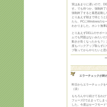
実はあまりに遅いので、DE
す。でも待つか、強制終了
強制終了すると最悪起動し
とりあえず朝まで待とうと
たら、PCにWindows
わかりました。ホント無事
とりあえずDELLのサポー
ムでも問題はないみたいだ
動きが良くなったかも？）
度もバックアップ取らずに
プ取ってからやりたいと思
m
エラーチェックが終
昨日からエラーチェックを
（涙）
もちろんやり続けてるわけ
フェーズ2で止まってしま
した。今度はセーフモード