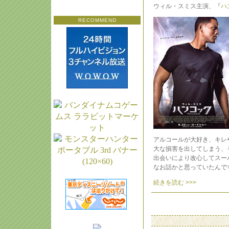
ウィル・スミス主演、『
ハ
RECOMMEND
アルコールが大好き、キレ
大な損害を出してしまう、
出会いにより改心してスー
なお話かと思っていたんで
続きを読む >>>