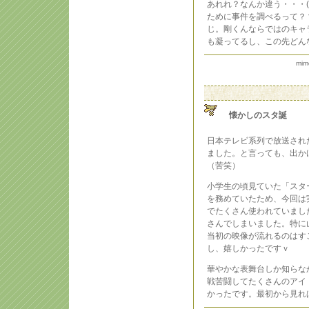
あれれ？なんか違う・・・(
ために事件を調べるって？
じ。剛くんならではのキャ
も凝ってるし、この先どん
mim
懐かしのスタ誕
日本テレビ系列で放送され
ました。と言っても、出か
（苦笑）
小学生の頃見ていた「スタ
を務めていたため、今回は
でたくさん使われていまし
さんでしまいました。特に
当初の映像が流れるのはす
し、嬉しかったですｖ
華やかな表舞台しか知らな
戦苦闘してたくさんのアイ
かったです。最初から見れ