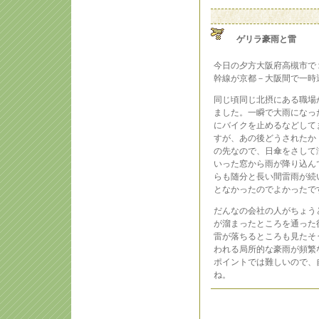
ゲリラ豪雨と雷
今日の夕方大阪府高槻市で
幹線が京都－大阪間で一時
同じ頃同じ北摂にある職場
ました。一瞬で大雨になっ
にバイクを止めるなどして
すが、あの後どうされたか
の先なので、日傘をさして
いった窓から雨が降り込んで
らも随分と長い間雷雨が続
となかったのでよかったで
だんなの会社の人がちょう
が溜まったところを通った
雷が落ちるところも見たそ
われる局所的な豪雨が頻繁
ポイントでは難しいので、
ね。