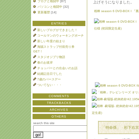
ブログと格闘中
[87]
上げそうになりました。
パソコンと格闘中
[32]
相棒 season 6 DVD-BOX 
更新履歴
[14]
ENTRIES
新しいブログができました！
コールマンのウォーキングポーチ
新しい年度の始まり
海賊ストラップ付前売り券
GET！
スタジオジブリ物語
春のお彼岸
チョッパーとの出会いのお話
結婚記念日でした
7歳のバースデー
ついてない・・・
COMMENTS
TRACKBACKS
ARCHIVES
OTHERS
search this site
「特命係」 杉下右京