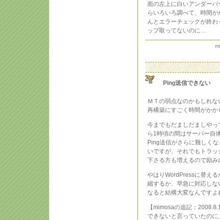
面の左上に白いアンダーバ
らいろいろ調べて、時間が
んとエラーチェックが終わ
ップ取ってないのに…
m
Ping送信できない
ＭＴの弱点なのかもしれな
再構築にすごく時間がかか
今までもだましだましやっ
ら1時頃の間はサーバー自
Ping送信がさらに難しく
いですが、それでもトラッ
下さる方も増えるので励み
やはりWordPressに
縮するか、早急に対応しな
なると結構大変なんですよ
【mimosaの追記：2008.8.1
できないと言っていたのに