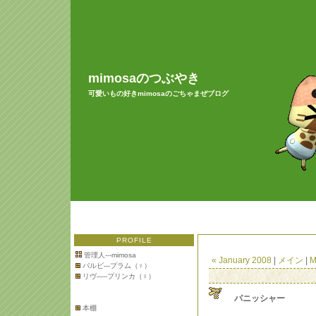
mimosaのつぶやき
可愛いもの好きmimosaのごちゃまぜブログ
PROFILE
管理人---mimosa
« January 2008
|
メイン
|
M
バルビ---プラム（♀）
リヴ-----プリンカ（♀）
パニッシャー
本棚