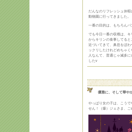
だんなのリフレッシュ休暇
動物園に行ってきました。
一番の目的は、もちろんパ
でも今日一番の収穫は、キ
からキリンの食事してると
近づいてきて、鼻息をぼわ
ックリしたけれどめちゃく
人なんて、普通じゃ滅多に
したv
優雅に、そして華や
やっぱり女の子は、こうで
せん！（爆）ジェさま、ご