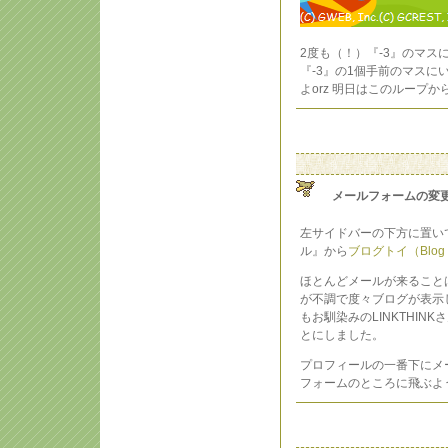
2度も（！）『-3』のマ
『-3』の1個手前のマスに
よorz 明日はこのループ
メールフォームの変
左サイドバーの下方に置いて
ル』から
ブログトイ（Blog 
ほとんどメールが来ることは
が不調で度々ブログが表示し
もお馴染みのLINKTHIN
とにしました。
プロフィールの一番下にメ
フォームのところに飛ぶよ