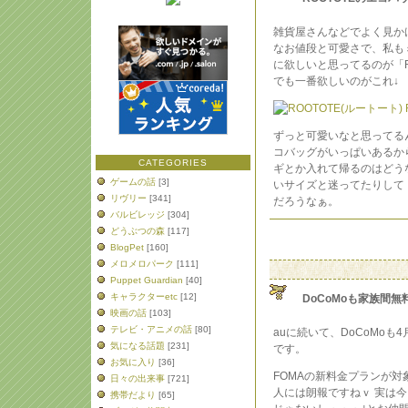
雑貨屋さんなどでよく見か
なお値段と可愛さで、私も
に欲しいと思ってるのが「RO
でも一番欲しいのがこれ↓
ずっと可愛いなと思ってる
コバッグがいっぱいあるか
CATEGORIES
ギとか入れて帰るのはどう
ゲームの話
[3]
いサイズと迷ってたりして
リヴリー
[341]
だろうなぁ。
バルビレッジ
[304]
どうぶつの森
[117]
BlogPet
[160]
メロメロパーク
[111]
Puppet Guardian
[40]
キャラクターetc
[12]
DoCoMoも家族間無
映画の話
[103]
テレビ・アニメの話
[80]
auに続いて、DoCoMo
気になる話題
[231]
です。
お気に入り
[36]
FOMAの新料金プランが
日々の出来事
[721]
人には朗報ですねｖ 実は今
携帯だより
[65]