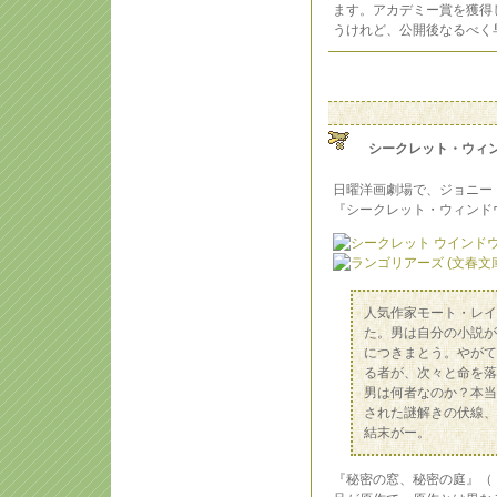
ます。アカデミー賞を獲得
うけれど、公開後なるべく
シークレット・ウィ
日曜洋画劇場で、ジョニー
『シークレット・ウィンド
人気作家モート・レイ
た。男は自分の小説が
につきまとう。やがて
る者が、次々と命を落
男は何者なのか？本当
された謎解きの伏線、
結末がー。
『秘密の窓、秘密の庭』（『Fou