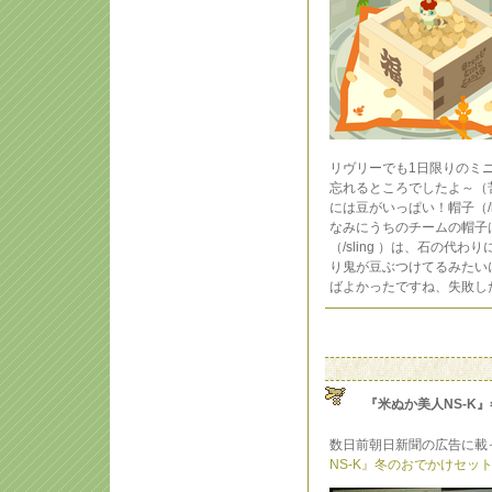
リヴリーでも1日限りのミ
忘れるところでしたよ～（苦
には豆がいっぱい！帽子（/
なみにうちのチームの帽子
（/sling ）は、石の代
り鬼が豆ぶつけてるみたい
ばよかったですね、失敗し
『米ぬか美人NS-K
数日前朝日新聞の広告に載
NS-K』冬のおでかけセッ