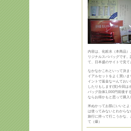
内容は、化粧水（本商品）
リジナルスパバッグです。
て、日本盛のサイトで見て
なかなかこれといって決ま
イアルセットをよく買いま
イントで返金なーんておい
したりもします(笑)今回
バッグ自体1,000円前後
ならお得かもと思って購入
米ぬかってお肌にいいとよ
は使ってみないとわからな
旅行に持って行こうかな、
て（爆）