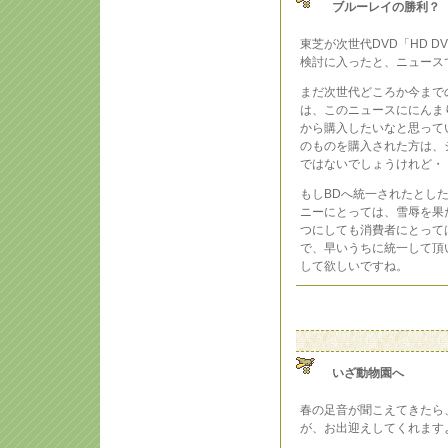
ブルーレイの勝利？
東芝が次世代DVD「HD 
検討に入ったと、ニュース
まだ次世代どころか今まで
は、このニュースににんま
から購入したいなと思ってい
のものを購入された方は、
ではないでしょうけれど・
もしBDへ統一されたとし
ニーにとっては、雪辱を果
つにしても消費者にとって
で、早いうちに統一して頂
して欲しいですね。
いざ動物園へ
春の足音が聞こえてきたら
が、お出迎えしてくれます