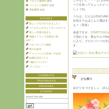
じゃないし・・・｣とお仲
ブログと格闘中
[87]
ースを知ってちょっとビッ
パソコンと格闘中
[32]
しょうね。
更新履歴
[14]
うちは、だんながDoCoM
ENTRIES
社同士でもほとんど通話す
新しいブログができました！
も？（苦笑）
コールマンのウォーキングポーチ
余談ですが、
START! 
新しい年度の始まり
で流れてる、青山テルマfea
海賊ストラップ付前売り券
GET！
に入り。ブログパーツの方
スタジオジブリ物語
す。
春のお彼岸
チョッパーとの出会いのお話
結婚記念日でした
7歳のバースデー
ついてない・・・
COMMENTS
ひな祭り
TRACKBACKS
ARCHIVES
あかりをつけましょ ぼん
OTHERS
search this site