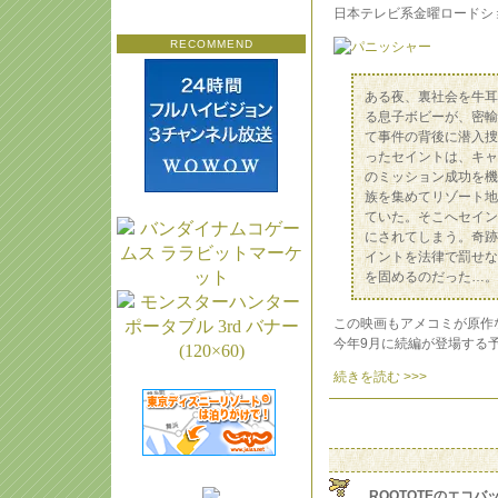
日本テレビ系金曜ロードシ
RECOMMEND
ある夜、裏社会を牛耳
る息子ボビーが、密輸
て事件の背後に潜入捜
ったセイントは、キャ
のミッション成功を機
族を集めてリゾート地
ていた。そこへセイン
にされてしまう。奇跡
イントを法律で罰せな
を固めるのだった…。
この映画もアメコミが原作
今年9月に続編が登場する
続きを読む >>>
ROOTOTEのエコバ