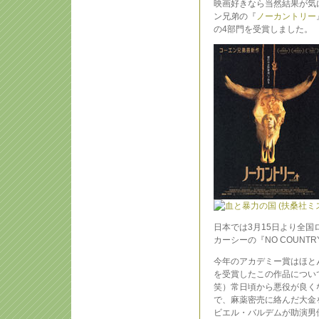
映画好きなら当然結果が気
ン兄弟の『
ノーカントリー
の4部門を受賞しました。
日本では3月15日より全
カーシーの『NO COUNTRY
今年のアカデミー賞はほと
を受賞したこの作品につい
笑）常日頃から悪役が良く
で、麻薬密売に絡んだ大金
ビエル・バルデムが助演男