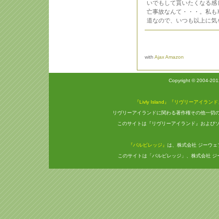
いでもして貰いたくなる感
亡事故なんて・・・。私も
道なので、いつも以上に気
with
Ajax Amazon
Copyright © 2004-20
『Livly Island』『リヴリーアイラン
リヴリーアイランドに関わる著作権その他一切
このサイトは『リヴリーアイランド』および
『バルビレッジ』
は、株式会社 ジーウ
このサイトは「バルビレッジ」、株式会社 ジ