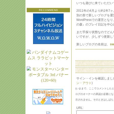
いつも遊びに来ていただい
RECOMMEND
2011年の4月より約1年
別の形で新しいブログを運
WordPressでの運営と
の森』のプレイ日記を中心
まだ手探り状態なのでどん
いですが、少しずつ更新し
新しいブログの名前は、
sw
サイン・インを確認しまし
ン・アウト
)
(いままで、ここでコメントした
ログのオーナーの承認が必要にな
示されません。そのときはしばら
URL: