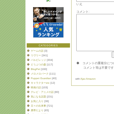
いえ
コメント:
CATEGORIES
ゲームの話
[3]
リヴリー
[341]
バルビレッジ
[304]
◆ コメントの重複分につ
どうぶつの森
[117]
コメント等は不要です
BlogPet
[160]
メロメロパーク
[111]
Puppet Guardian
[40]
with
Ajax Amazon
キャラクターetc
[12]
映画の話
[103]
テレビ・アニメの話
[80]
気になる話題
[231]
お気に入り
[36]
日々の出来事
[721]
携帯だより
[65]