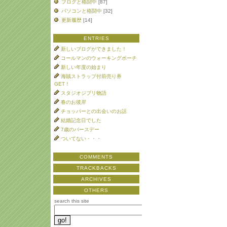
ブログと格闘中
[87]
パソコンと格闘中
[32]
更新履歴
[14]
ENTRIES
新しいブログができました！
コールマンのウォーキングポーチ
新しい年度の始まり
海賊ストラップ付前売り券
GET！
スタジオジブリ物語
春のお彼岸
チョッパーとの出会いのお話
結婚記念日でした
7歳のバースデー
ついてない・・・
COMMENTS
TRACKBACKS
ARCHIVES
OTHERS
search this site