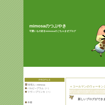
mimosaのつぶやき
可愛いもの好きmimosaのごちゃまぜブログ
PROFILE
管理人---mimosa
« コールマンのウォーキン
バルビ---プラム（♀）
リヴ-----プリンカ（♀）
新しいブログができ
本棚