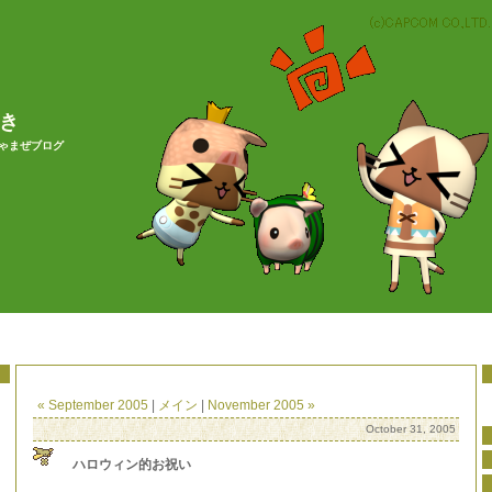
やき
ちゃまぜブログ
« September 2005
|
メイン
|
November 2005 »
October 31, 2005
ハロウィン的お祝い