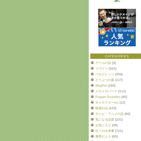
CATEGORIES
ゲームの話
[3]
リヴリー
[341]
バルビレッジ
[304]
どうぶつの森
[117]
BlogPet
[160]
メロメロパーク
[111]
Puppet Guardian
[40]
キャラクターetc
[12]
映画の話
[103]
テレビ・アニメの話
[80]
気になる話題
[231]
お気に入り
[36]
日々の出来事
[721]
携帯だより
[65]