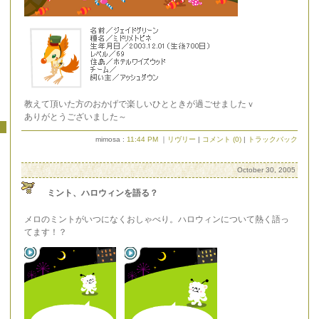
教えて頂いた方のおかげで楽しいひとときが過ごせましたｖ
ありがとうございました～
mimosa :
11:44 PM
｜
リヴリー
|
コメント (0)
|
トラックバック
October 30, 2005
ミント、ハロウィンを語る？
メロのミントがいつになくおしゃべり。ハロウィンについて熱く語っ
てます！？