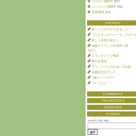
ブログと格闘中
[87]
パソコンと格闘中
[32]
更新履歴
[14]
ENTRIES
新しいブログができました！
コールマンのウォーキングポー
新しい年度の始まり
海賊ストラップ付前売り券
GET！
スタジオジブリ物語
春のお彼岸
チョッパーとの出会いのお話
結婚記念日でした
7歳のバースデー
ついてない・・・
COMMENTS
TRACKBACKS
ARCHIVES
OTHERS
search this site