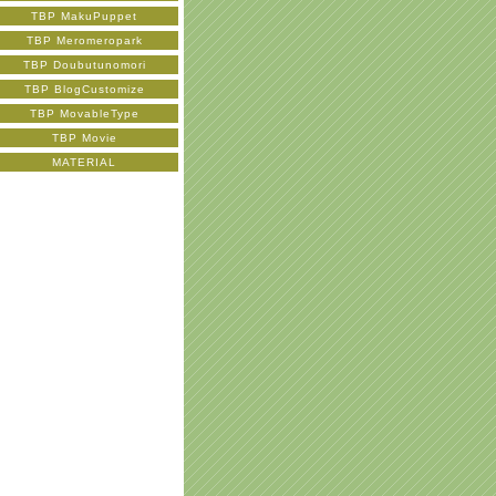
TBP MakuPuppet
TBP Meromeropark
TBP Doubutunomori
TBP BlogCustomize
TBP MovableType
TBP Movie
MATERIAL