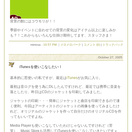
背景の館にはコウモリが！！
季節やイベントに合わせての背景の変化はアイテム以上に楽しみか
も？！これからもいろんな仕掛け期待してます、スタッフさま！
mimosa :
10:57 PM
｜
メロメロパーク
|
コメント (0)
|
トラックバック
October 27, 2005
iTunesを使いこなしたい！
基本的に窓使いの私ですが、最近は
iTunes
がお気に入り。
最初は音ログを使う為にDLしたんですけれど、最近では携帯に音楽を
落としたり、昨日はCDのジャケットを印刷してみました。
ジャケットの印刷・・・簡単にジャケットと曲目を印刷できるので凄
く便利。今回はアーティストのジャケットの画像を使ってみましたけ
れど、オリジナルのジャケットを作って自分だけのオリジナルCDを作
ってもいいですよね。
Media Playerも使いこなしていたわけじゃないんですけれど（苦
笑）、Music Storeも活用してiTunesを使いこなしていきたいですｖ