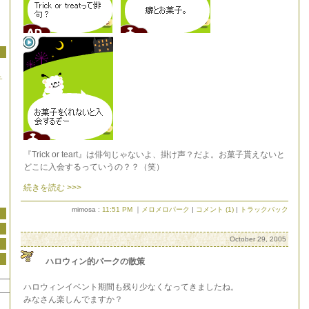
チ
『Trick or teart』は俳句じゃないよ、掛け声？だよ。お菓子貰えないと
どこに入会するっていうの？？（笑）
続きを読む >>>
mimosa :
11:51 PM
｜
メロメロパーク
|
コメント (1)
|
トラックバック
October 29, 2005
ハロウィン的パークの散策
ハロウィンイベント期間も残り少なくなってきましたね。
みなさん楽しんでますか？