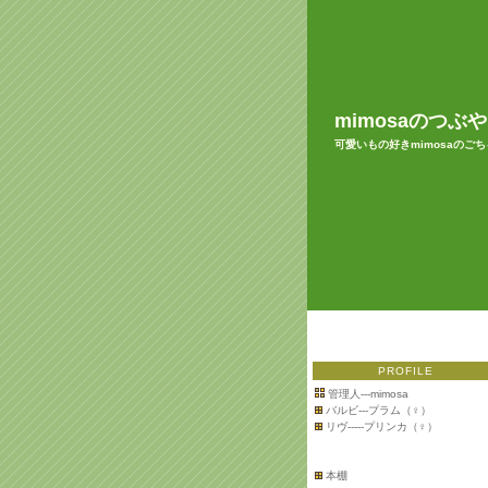
mimosaのつぶ
可愛いもの好きmimosaのご
PROFILE
管理人---mimosa
バルビ---プラム（♀）
リヴ-----プリンカ（♀）
本棚