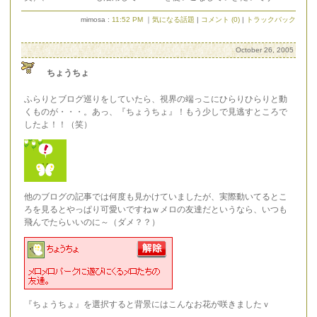
mimosa :
11:52 PM
｜
気になる話題
|
コメント (0)
|
トラックバック
October 26, 2005
ちょうちょ
ふらりとブログ巡りをしていたら、視界の端っこにひらりひらりと動
くものが・・・。あっ、『ちょうちょ』！もう少しで見逃すところで
したよ！！（笑）
他のブログの記事では何度も見かけていましたが、実際動いてるとこ
ろを見るとやっぱり可愛いですねｗメロの友達だというなら、いつも
飛んでたらいいのに～（ダメ？？）
『ちょうちょ』を選択すると背景にはこんなお花が咲きましたｖ