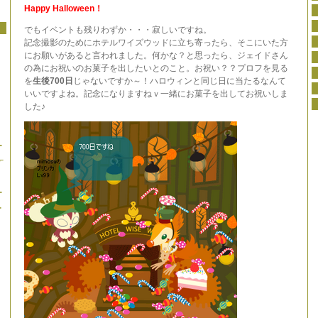
Happy Halloween！
でもイベントも残りわずか・・・寂しいですね。
記念撮影のためにホテルワイズウッドに立ち寄ったら、そこにいた方
にお願いがあると言われました。何かな？と思ったら、ジェイドさん
の為にお祝いのお菓子を出したいとのこと。お祝い？？プロフを見る
を
生後700日
じゃないですか～！ハロウィンと同じ日に当たるなんて
いいですよね。記念になりますねｖ一緒にお菓子を出してお祝いしま
した♪