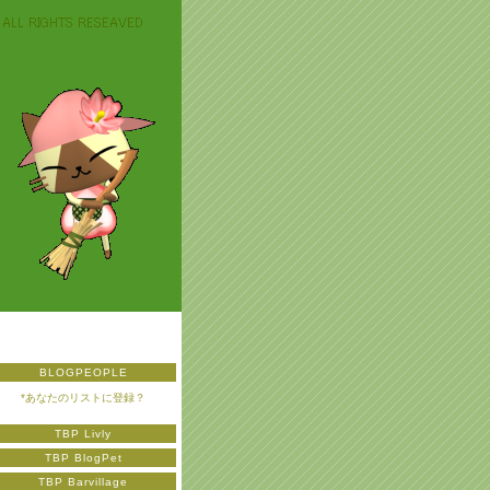
BLOGPEOPLE
*あなたのリストに登録？
TBP Livly
TBP BlogPet
TBP Barvillage