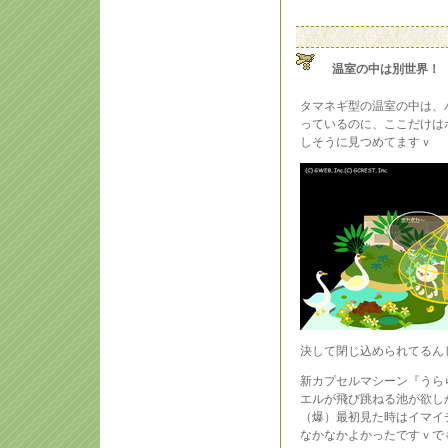
温室の中は別世界！
タマネギ型の温室の中は、
っているのに、ここだけは
しそうに見つめてますｖ
決して閉じ込められてるんじ
新カプセルマシーン『うら
エルが飛び跳ねる池が欲し
（爆）最初見た時はイマイ
なかなかよかったですｖで