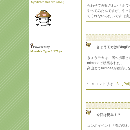
Syndicate this site (XML)
合わせて再販された『ホワ
やってみたんですが、やっぱ
てくれないみたいです（涙
きょうモカは(BlogPe
Powered by
Movable Type 3.171-ja
きょうモカは、宿へ携帯さ
mimosaで移築された。
高山までmimosaが移築し
*このエントリは、
BlogP
今回は簡単！？
コンボイベント「春の訪れ