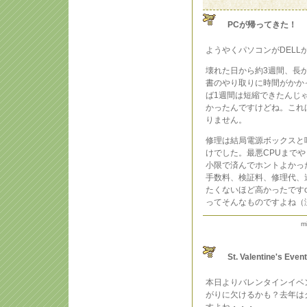
PCが帰ってきた！
ようやくパソコンがDELL
壊れた日から約3週間、長
書のやり取りに時間がかか
ば1週間は短縮できたんじ
かったんですけどね。これ
りません。
修理は結局電源ボックスと
けでした。最悪CPUまで
小限で済んでホントよかっ
手数料、検証料、修理代、
たくないほど高かったですo
ってそんなものですよね（
m
St. Valentine's Even
本日よりバレンタインイベ
がりに欠けるかも？去年は