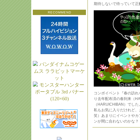
期待しないで待っていて正
RECOMMEND
コンボイベント『春の訪れ
り去年配布済の春到来（HA
（HARUICHIBAN）
私もお気に入りだけれど、
笑）あまりにイベントやカ
ンが間に合わないのかな？