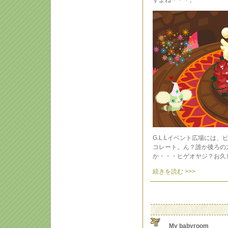
すよね・・・。
G.L.Lイベント広場には
コレート。ん？誰か後ろの
か・・・ヒゲオヤジ？お久
続きを読む >>>
My babyroom