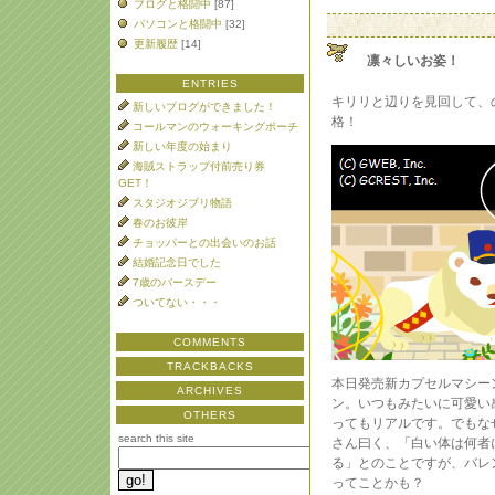
ブログと格闘中
[87]
パソコンと格闘中
[32]
更新履歴
[14]
凛々しいお姿！
ENTRIES
キリリと辺りを見回して、
新しいブログができました！
格！
コールマンのウォーキングポーチ
新しい年度の始まり
海賊ストラップ付前売り券
GET！
スタジオジブリ物語
春のお彼岸
チョッパーとの出会いのお話
結婚記念日でした
7歳のバースデー
ついてない・・・
COMMENTS
TRACKBACKS
本日発売新カプセルマシー
ARCHIVES
ン。いつもみたいに可愛い
OTHERS
ってもリアルです。でもな
search this site
さん曰く、「白い体は何者
る」とのことですが、バレ
ってことかも？