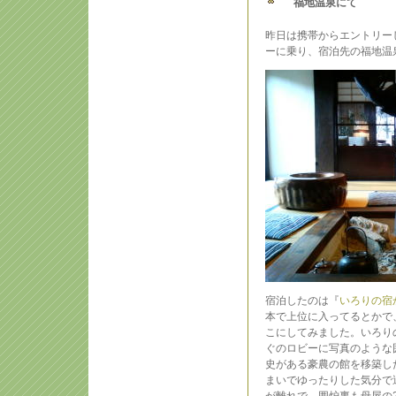
福地温泉にて
昨日は携帯からエントリー
ーに乗り、宿泊先の福地温
宿泊したのは『
いろりの宿
本で上位に入ってるとかで
こにしてみました。いろり
ぐのロビーに写真のような
史がある豪農の館を移築し
まいでゆったりした気分で