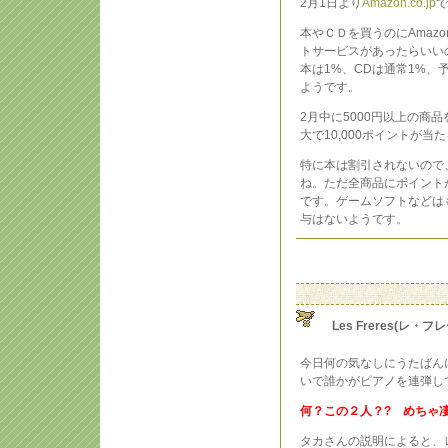
2月1日より
Amazon.co.jp
で
本やＣＤを買うのにAmazo
トサービスがあったらいい
本は1%、CDは通常1%、
ようです。
2月中に5000円以上の商
大で10,000ポイントが当
特に本は割引されないので
ね。ただ全商品にポイント
です。ゲームソフトなどは
与はないようです。
Les Freres(レ・
今日何の気なしにうたばん
いで誰かがピアノを連弾し
何？この２人？? めちゃ
タカさんの説明によると、