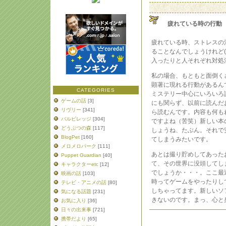
疲れている時の行動
疲れている時、ストレスの
ることなんでしょうけれど
入ったりと人それぞれ対処
私の場合、もともと面倒く
顕著に現れる行動があるん
CATEGORIES
ミステリー中心にいろいろ
ゲームの話
[3]
にも関らず、以前に読んだ
リヴリー
[341]
ら読むんです。内容も何も
バルビレッジ
[304]
ですよね（苦笑）新しい本
どうぶつの森
[117]
しょうね、たぶん。それで
BlogPet
[160]
てしまうみたいです。
メロメロパーク
[111]
あとは撮り貯めしてあった
Puppet Guardian
[40]
て、その世界に没頭してし
キャラクターetc
[12]
でしょうか・・・。ここ最
映画の話
[103]
時ってゲームをやったりし
テレビ・アニメの話
[80]
しちゃってます。新しいソ
気になる話題
[231]
きないのです。まっ、心と
お気に入り
[36]
日々の出来事
[721]
携帯だより
[65]