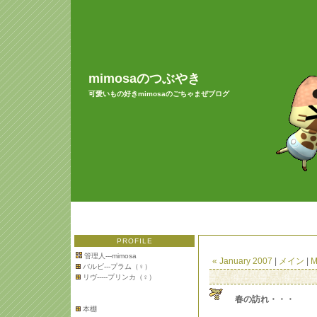
mimosaのつぶやき
可愛いもの好きmimosaのごちゃまぜブログ
PROFILE
管理人---mimosa
« January 2007
|
メイン
|
M
バルビ---プラム（♀）
リヴ-----プリンカ（♀）
春の訪れ・・・
本棚