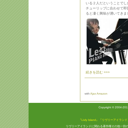
いる２人だということでし
チューリップに合わせて即
ると凄く興味が湧いてきま
続きを読む >>>
with
Ajax Amazon
Copyright © 2004-20
『Livly Island』『リヴリーアイラン
リヴリーアイランドに関わる著作権その他一切