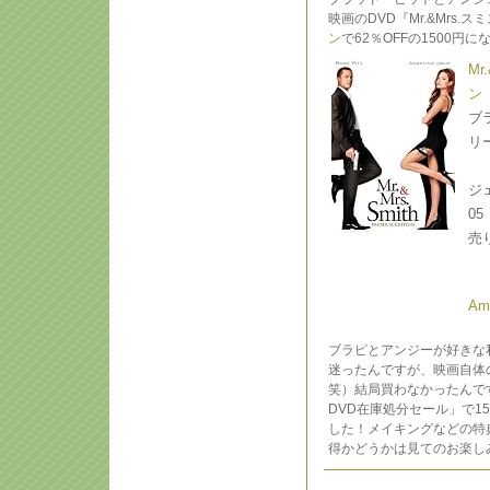
映画のDVD『Mr.&Mrs
ン
で62％OFFの1500
M
ン
ブ
リ
ジェ
05
売
A
ブラピとアンジーが好きな
迷ったんですが、映画自体
笑）結局買わなかったんです
DVD在庫処分セール」で1
した！メイキングなどの特
得かどうかは見てのお楽し