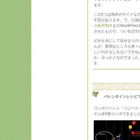
ます。
この2つは海外のサイトな
不安があります。で、心強
小粋空間
さまのWordPr
されたもので、つい先日3
どれを元にして自分なりの
んが、面倒なところも多々
しいのかもしれないですね
か、せっかくなのでまった
す。
バレンタインレシピ
コンボイベント『コニーと
テム全6個コンボできまし