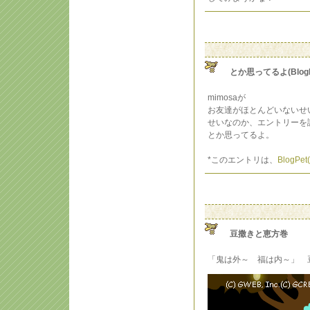
とか思ってるよ(BlogP
mimosaが
お友達がほとんどいないせ
せいなのか、エントリーを
とか思ってるよ。
*このエントリは、
BlogP
豆撒きと恵方巻
「鬼は外～ 福は内～」 