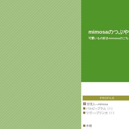
mimosaのつぶ
可愛いもの好きmimosaのご
PROFILE
管理人---mimosa
バルビ---プラム（♀）
リヴ-----プリンカ（♀）
本棚