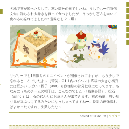
各地で雪が降ったりして、寒い節分の日でしたね。うちでも一応宣伝
文句に踊らされ太巻きを買って食べましたが、うっかり恵方を向いて
食べるの忘れてましたorz 意味なし？（爆）
リヴリーでも1日限りのミニイベントが開催されてますが、もう少しで
忘れるところでしたよ～（苦笑）G.L.L内のイベント広場の大きな福升
には豆がいっぱい！帽子（/hat）も数種類の節分仕様になってます。ち
なみにうちのチームの帽子は、こんなのでした（↑画像参照）。投石
（/sling ）は、石の代わりにお豆さんが出てきます。右の画像、思い切
り鬼が豆ぶつけてるみたいになっちゃってますねー。反対の画像撮れ
ばよかったですね、失敗したな～
posted at 11:32 PM｜
リヴリー
コメント