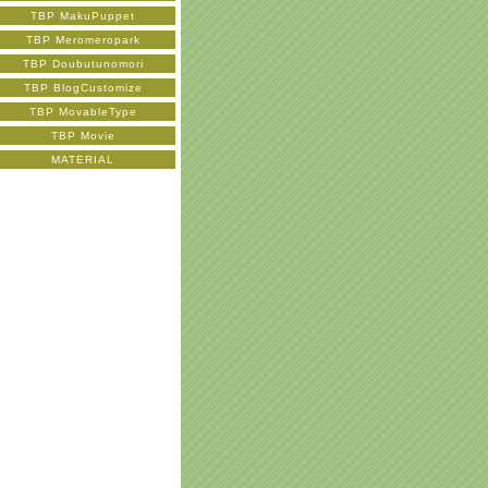
TBP MakuPuppet
TBP Meromeropark
TBP Doubutunomori
TBP BlogCustomize
TBP MovableType
TBP Movie
MATERIAL