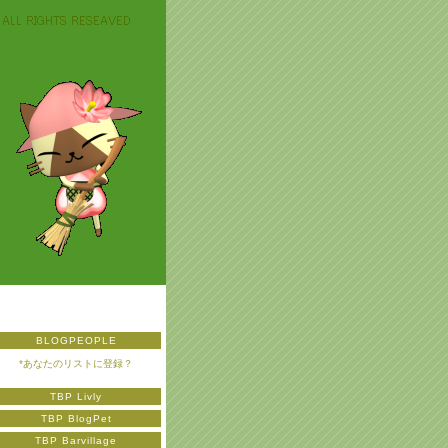
BLOGPEOPLE
*あなたのリストに登録？
TBP Livly
TBP BlogPet
TBP Barvillage