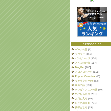
CATEGORIES
ゲームの話
[3]
リヴリー
[341]
バルビレッジ
[304]
どうぶつの森
[117]
BlogPet
[160]
メロメロパーク
[111]
Puppet Guardian
[40]
キャラクターetc
[12]
映画の話
[103]
テレビ・アニメの話
[80]
気になる話題
[231]
お気に入り
[36]
日々の出来事
[721]
携帯だより
[65]