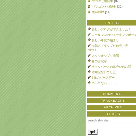
ブログと格闘中
[87]
パソコンと格闘中
[32]
更新履歴
[14]
ENTRIES
新しいブログができました！
コールマンのウォーキングポー
新しい年度の始まり
海賊ストラップ付前売り券
GET！
スタジオジブリ物語
春のお彼岸
チョッパーとの出会いのお話
結婚記念日でした
7歳のバースデー
ついてない・・・
COMMENTS
TRACKBACKS
ARCHIVES
OTHERS
search this site