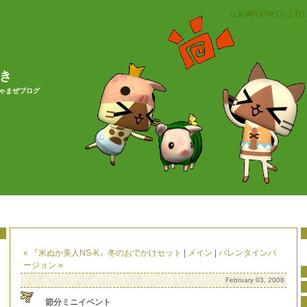
やき
ちゃまぜブログ
« 『米ぬか美人NS-K』冬のおでかけセット
|
メイン
|
バレンタインバ
ージョン »
February 03, 2008
節分ミニイベント