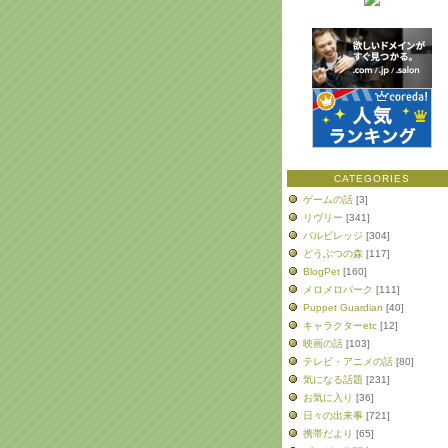
CATEGORIES
ゲームの話
[3]
リヴリー
[341]
バルビレッジ
[304]
どうぶつの森
[117]
BlogPet
[160]
メロメロパーク
[111]
Puppet Guardian
[40]
キャラクターetc
[12]
映画の話
[103]
テレビ・アニメの話
[80]
気になる話題
[231]
お気に入り
[36]
日々の出来事
[721]
携帯だより
[65]