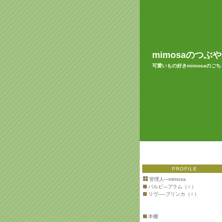
mimosaのつぶ
可愛いもの好きmimosaのご
PROFILE
管理人---mimosa
バルビ---プラム（♀）
リヴ-----プリンカ（♀）
本棚