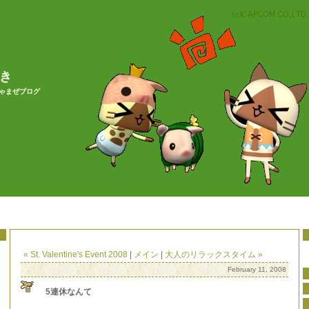
やき
ちゃまぜブログ
« St. Valentine's Event 2008
|
メイン
|
大人のリラックスタイム »
February 11, 2008
5連休なんて