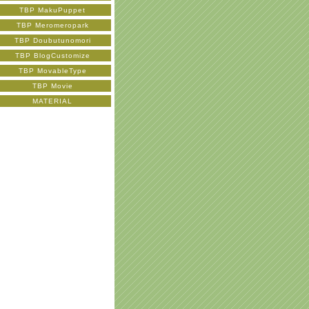
TBP MakuPuppet
TBP Meromeropark
TBP Doubutunomori
TBP BlogCustomize
TBP MovableType
TBP Movie
MATERIAL