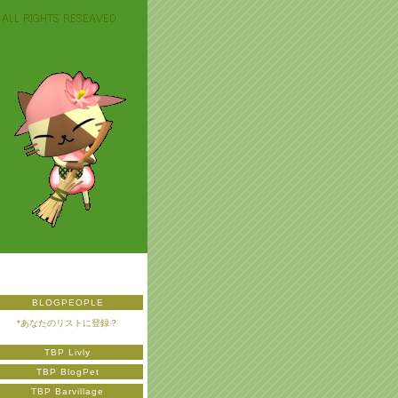
BLOGPEOPLE
*あなたのリストに登録？
TBP Livly
TBP BlogPet
TBP Barvillage