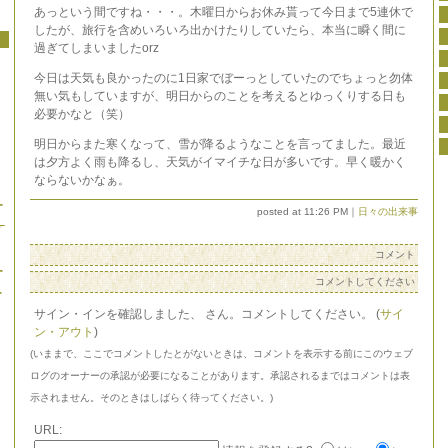
あっという間ですね・・・。木曜日からお休み貰って今日まで5連休で
したが、旅行を含めいろいろ出かけたりしていたら、本当に瞬く間に
過ぎてしまいましたorz
今日は天気も良かったのに1日家でぼーっとしていたのでちょっと勿体
無い気もしていますが、明日からのことを考えるとゆっくりする日も
必要かなと（笑）
明日からまた寒くなって、雪が降るようなことを言ってました。最近
は夕方よく雨も降るし、天気がイマイチな日が多いです。早く暖かく
ならないかなぁ。
posted at 11:26 PM｜
日々の出来事
コメント
コメントしてください
サイン・インを確認しました、
さん。コメントしてください。 (
サイ
ン・アウト
)
(いままで、ここでコメントしたとがないときは、コメントを表示する前にこのウェブ
ログのオーナーの承認が必要になることがあります。承認されるまではコメントは表
示されません。そのときはしばらく待ってください。)
URL: