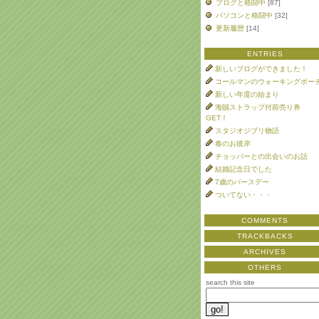
ブログと格闘中
[87]
パソコンと格闘中
[32]
更新履歴
[14]
ENTRIES
新しいブログができました！
コールマンのウォーキングポー
新しい年度の始まり
海賊ストラップ付前売り券
GET！
スタジオジブリ物語
春のお彼岸
チョッパーとの出会いのお話
結婚記念日でした
7歳のバースデー
ついてない・・・
COMMENTS
TRACKBACKS
ARCHIVES
OTHERS
search this site