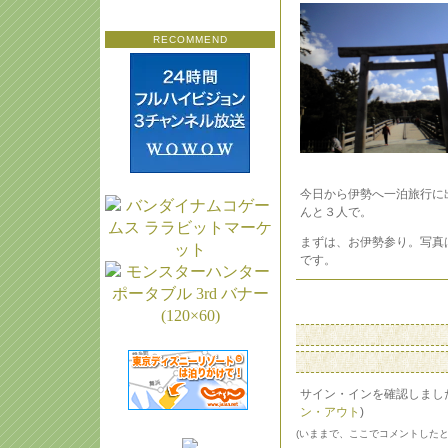
RECOMMEND
今日から伊勢へ一泊旅行に
んと３人で。
まずは、お伊勢参り。写真
です。
サイン・インを確認しまし
ン・アウト
)
(いままで、ここでコメントした