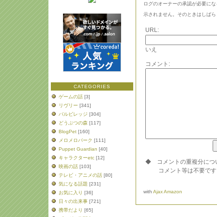
ログのオーナーの承認が必要にな
示されません。そのときはしばら
URL:
いえ
コメント:
CATEGORIES
ゲームの話
[3]
リヴリー
[341]
バルビレッジ
[304]
どうぶつの森
[117]
BlogPet
[160]
メロメロパーク
[111]
Puppet Guardian
[40]
キャラクターetc
[12]
◆ コメントの重複分につ
映画の話
[103]
コメント等は不要です
テレビ・アニメの話
[80]
気になる話題
[231]
with
Ajax Amazon
お気に入り
[36]
日々の出来事
[721]
携帯だより
[65]