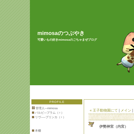
mimosaのつぶやき
可愛いもの好きmimosaのごちゃまぜブログ
PROFILE
管理人---mimosa
« 王子動物園にて
|
メイン
|
バルビ---プラム（♀）
リヴ-----プリンカ（♀）
伊勢神宮（内宮）
本棚