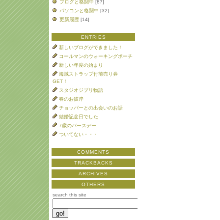
ブログと格闘中
[87]
パソコンと格闘中
[32]
更新履歴
[14]
ENTRIES
新しいブログができました！
コールマンのウォーキングポーチ
新しい年度の始まり
海賊ストラップ付前売り券
GET！
スタジオジブリ物語
春のお彼岸
チョッパーとの出会いのお話
結婚記念日でした
7歳のバースデー
ついてない・・・
COMMENTS
TRACKBACKS
ARCHIVES
OTHERS
search this site